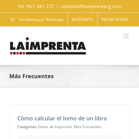
Saltar
Tel. 961 341 277
|
contacto@laimprentacg.com
al
contenido
Escríbenos por WhatsApp
REGÍSTRATE
INICIAR SESIÓN
Más Frecuentes
Cómo calcular el lomo de un libro
Categorías:
Datos de Impresión
,
Más Frecuentes