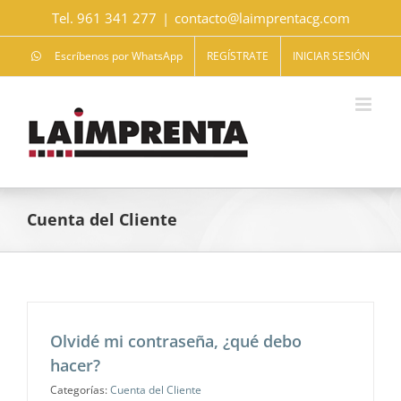
Saltar
Tel. 961 341 277
|
contacto@laimprentacg.com
al
contenido
Escríbenos por WhatsApp
REGÍSTRATE
INICIAR SESIÓN
Cuenta del Cliente
Olvidé mi contraseña, ¿qué debo
hacer?
Categorías:
Cuenta del Cliente