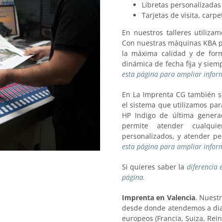
Libretas personalizadas
Tarjetas de visita, carpe
En nuestros talleres utiliza
Con nuestras máquinas KBA po
la máxima calidad y de for
dinámica de fecha fija y si
esta página para ampliar inform
En La Imprenta CG también s
el sistema que utilizamos par
HP Indigo de última generac
permite atender cualquie
personalizados, y atender p
esta página para ampliar inform
Si quieres saber la
diferencia 
página.
Imprenta en Valencia
. Nuestr
desde donde atendemos a dia
europeos (Francia, Suiza, Rein