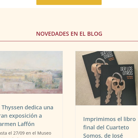
NOVEDADES EN EL BLOG
Imprimimos Proscri
Imprimimos el libro final del
nueva novela de 
Cuarteto Somos, de José
Martin
Manuel Díaz García
Libros
Nuestros trabajo
Libros
Nuestros trabajos impresos
l Thyssen dedica una
ran exposición a
Imprimimos el libro
armen Laffón
final del Cuarteto
sta el 27/09 en el Museo
Somos, de José