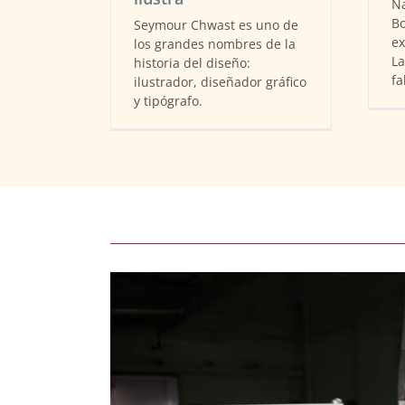
Na
Bo
Seymour Chwast es uno de
ex
los grandes nombres de la
La
historia del diseño:
fa
ilustrador, diseñador gráfico
y tipógrafo.