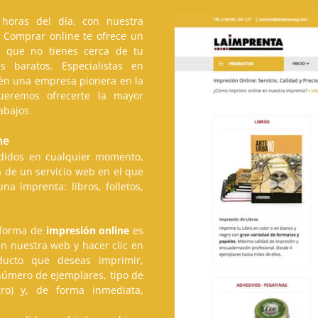
horas del día, con nuestra
 Comprar online te ofrece un
s que no tienes cerca de tu
 baratos. Especialistas en
én una empresa pionera en la
remos ofrecerte la mayor
abajos.
ne
edidos en cualquier momento,
ta de un servicio web en el que
a imprenta: libros, folletos,
aforma de
impresión online
es
en nuestra web y hacer clic en
ucto que deseas imprimir,
número de ejemplares, tipo de
gro) y, de forma inmediata,