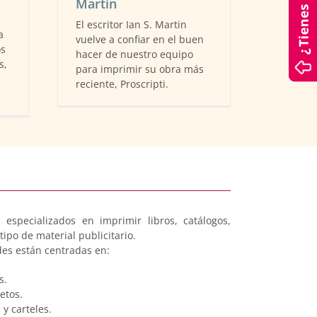
Martin
El escritor Ian S. Martin
a
vuelve a confiar en el buen
os
hacer de nuestro equipo
s,
para imprimir su obra más
reciente, Proscripti.
specializados en imprimir libros, catálogos,
o tipo de material publicitario.
des están centradas en:
s.
etos.
 y carteles.