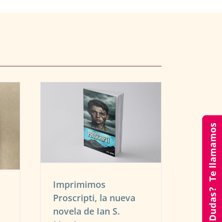
pti, la
Ian S.
s impresos
Imprimimos
Proscripti, la nueva
novela de Ian S.