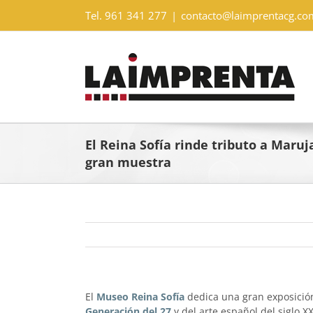
Saltar
Tel. 961 341 277
|
contacto@laimprentacg.co
al
contenido
El Reina Sofía rinde tributo a Maru
gran muestra
El
Museo Reina Sofía
dedica una gran exposición
Generación del 27
y del arte español del siglo XX