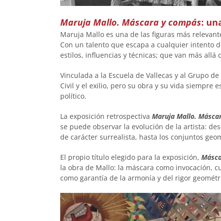
Maruja Mallo. Máscara y compás
: un
Maruja Mallo es una de las figu­ras más relevan
Con un talento que escapa a cualquier intento de
estilos, influen­cias y técnicas; que van más allá
Vinculada a la Escuela de Vallecas y al Grupo de
Civil y el exilio, pero su obra y su vida siempr
político.
La exposición retrospectiva
Maruja Mallo. Másca
se puede observar la evolución de la artista: de
de carácter surrealista, hasta los conjuntos geo
El propio título elegido para la exposición,
Másca
la obra de Mallo: la máscara como invoca­ción, 
como garantía de la armonía y del rigor geomét