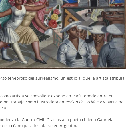
rso tenebroso del surrealismo, un estilo al que la artista atribuía
 como artista se consolida: expone en París, donde entra en
reton, trabaja como ilustradora en
Revista de Occidente
y participa
ica.
mienza la Guerra Civil. Gracias a la poeta chilena Gabriela
za el océano para instalarse en Argentina.