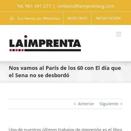
Saltar
Tel. 961 341 277
|
contacto@laimprentacg.com
al
contenido
Escríbenos por WhatsApp
REGÍSTRATE
INICIAR SESIÓN
Nos vamos al París de los 60 con El día que
el Sena no se desbordó
Anterior
Siguiente
Uno de nuestros últimos trabajos de impresión es el libro