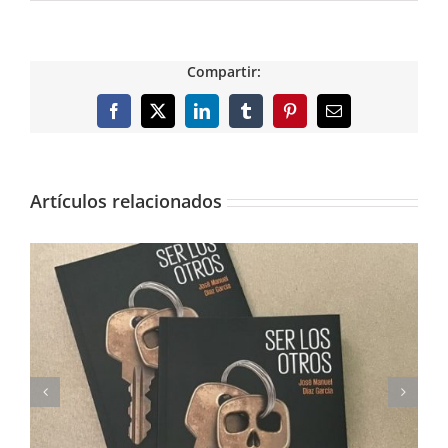
Compartir:
Facebook
X
LinkedIn
Tumblr
Pinterest
Correo
electrónico
Artículos relacionados
Imprimimos Proscripti, la nueva novela de Ian S.
Martin