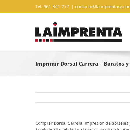
Saltar
Tel. 961 341 277
|
contacto@laimprentacg.co
al
contenido
Imprimir Dorsal Carrera – Baratos 
Comprar
Dorsal Carrera
. Impresión de dorsales
Tyvek de alta calidad y al precio más barato que