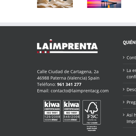
importancia
de RGB a
libros
de su buena
CMYK
elección
QUIÉN
Cont
La e
Calle Ciudad de Cartagena, 2a
conf
46988 Paterna (Valencia) Spain
Teléfono:
961 341 277
Desc
Email:
contacto@laimprentacg.com
Preg
Así 
Impr