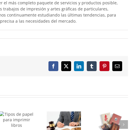
er el más completo paquete de servicios y productos posible,
s trabajos de impresión y artes gráficas de particulares,
amos continuamente estudiando las últimas tendencias, para
 precisa a las necesidades del mercado.
Facebook
X
LinkedIn
Tumblr
Pinterest
Correo
electró
Registrar
Libro de
una obra no
aniversario