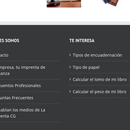
protege
de una
pero ayuda
comisión
a defenderla
fallera
ES SOMOS
TE INTERESA
acto
Tipos de encuadernación
mpresa, tu imprenta de
Tipo de papel
ianza
Calcular el lomo de mi libro
uentos Profesionales
Calcular el peso de mi libro
untas Frecuentes
hablan los medios de La
enta CG