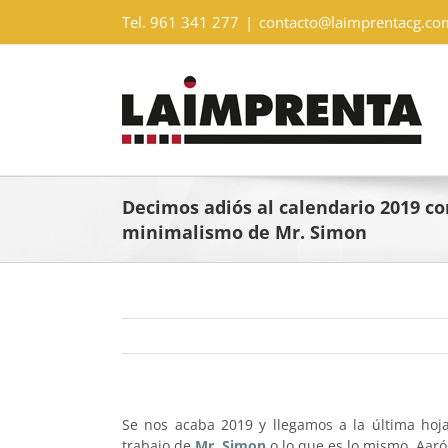
Saltar
Tel. 961 341 277
|
contacto@laimprentacg.co
al
contenido
Decimos adiós al calendario 2019 co
minimalismo de Mr. Simon
Se nos acaba 2019 y llegamos a la última ho
trabajo de
Mr. Simon
o lo que es lo mismo, Aaró