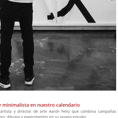
 minimalista en nuestro calendario
artista y director de arte Aarón Feliú que combina campañas
ero, dibujos y experimentos en su propio estudio.