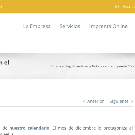
m
Escríb
La Empresa
Servicios
Imprenta Online
n el
Portada
»
Blog, Novedades y Noticias en La Imprenta CG
»
Anterior
Siguiente
ja de
nuestro calendario
. El mes de diciembre lo protagoniza el
n Feliú.