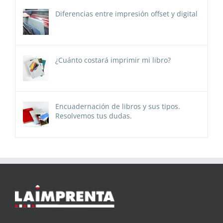
Diferencias entre impresión offset y digital
¿Cuánto costará imprimir mi libro?
Encuadernación de libros y sus tipos.
Resolvemos tus dudas.