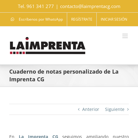
Saltar
Tel. 961 341 277
|
contacto@laimprentacg.com
al
contenido
Escríbenos por WhatsApp
REGÍSTRATE
INICIAR SESIÓN
Cuaderno de notas personalizado de La
Imprenta CG
Anterior
Siguiente
En
La Imprenta CG
seguimos ampliando nuestro