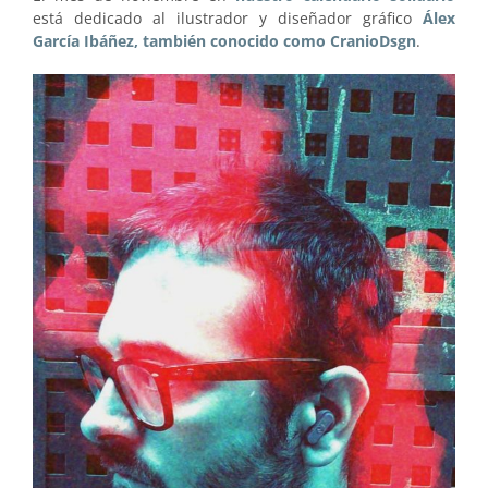
está dedicado al ilustrador y diseñador gráfico
Álex
García Ibáñez, también conocido como CranioDsgn
.