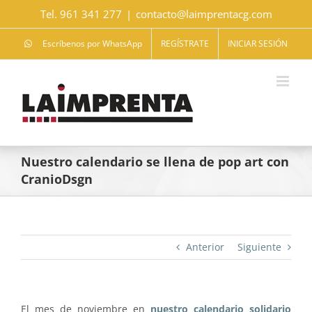
Saltar
Tel. 961 341 277
|
contacto@laimprentacg.com
al
contenido
Escríbenos por WhatsApp
REGÍSTRATE
INICIAR SESIÓN
Nuestro calendario se llena de pop art con
CranioDsgn
Anterior
Siguiente
El mes de noviembre en
nuestro calendario solidario