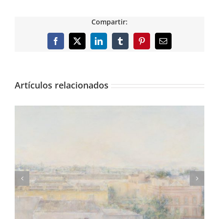
Compartir:
Facebook
X
LinkedIn
Tumblr
Pinterest
Correo
electrónico
Artículos relacionados
Núria Tamarit ilustra el mes de julio en nuestro
calendario