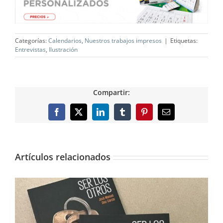
Categorías:
Calendarios
,
Nuestros trabajos impresos
|
Etiquetas:
Entrevistas
,
Ilustración
Compartir:
Facebook
X
LinkedIn
Tumblr
Pinterest
Correo
electrónico
Artículos relacionados