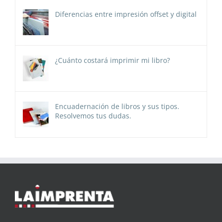
Diferencias entre impresión offset y digital
¿Cuánto costará imprimir mi libro?
Encuadernación de libros y sus tipos.
Resolvemos tus dudas.