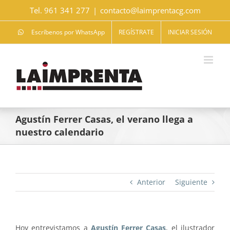
Saltar
Tel. 961 341 277
|
contacto@laimprentacg.com
al
contenido
Escríbenos por WhatsApp
REGÍSTRATE
INICIAR SESIÓN
Agustín Ferrer Casas, el verano llega a
nuestro calendario
Anterior
Siguiente
Hoy entrevistamos a
Agustín Ferrer Casas
, el ilustrador