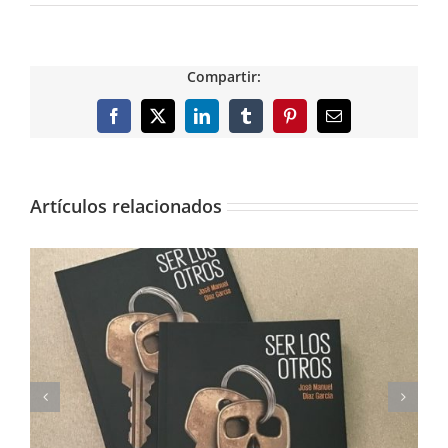
Compartir:
Facebook
X
LinkedIn
Tumblr
Pinterest
Correo
electrónico
Artículos relacionados
Imprimimos Proscripti, la nueva novela de Ian S.
Martin