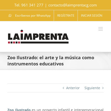
Saltar
Tel. 961 341 277
|
contacto@laimprentacg.com
al
contenido
Escríbenos por WhatsApp
REGÍSTRATE
INICIAR SESIÓN
Zoo Ilustrado: el arte y la música como
instrumentos educativos
Anterior
Siguiente
Zoo Ilustrado
es un proyecto infantil e intergeneracional