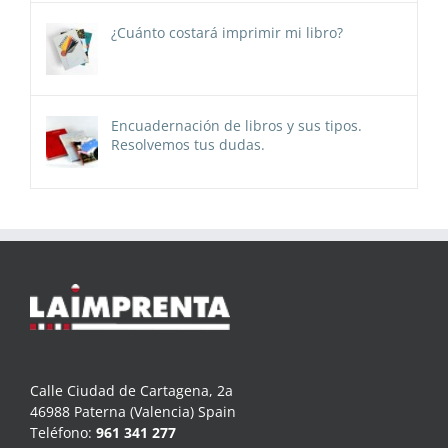
¿Cuánto costará imprimir mi libro?
Encuadernación de libros y sus tipos.
Resolvemos tus dudas.
Calle Ciudad de Cartagena, 2a
46988 Paterna (Valencia) Spain
Teléfono:
961 341 277