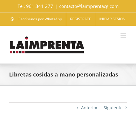
Saltar
Tel. 961 341 277
|
contacto@laimprentacg.com
al
contenido
Escríbenos por WhatsApp
REGÍSTRATE
INICIAR SESIÓN
Libretas cosidas a mano personalizadas
Anterior
Siguiente