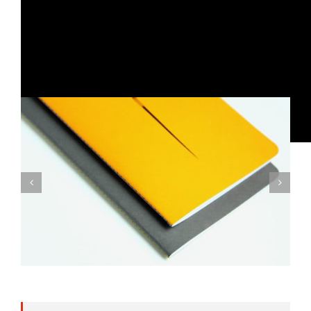
Este producto te va a encantar:
libretas cosidas a mano
con hilos de colores y totalmente personalizables.
Resistentes, ecológicas, en colores, de todos los tamaños
y muy, muy bonitas…