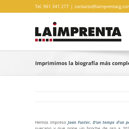
Saltar
Tel. 961 341 277
|
contacto@laimprentacg.co
al
contenido
Imprimimos la biografía más comple
Hemos impreso
Joan Fuster. D’un temps d’un p
suecano y que pone un broche de oro a 20