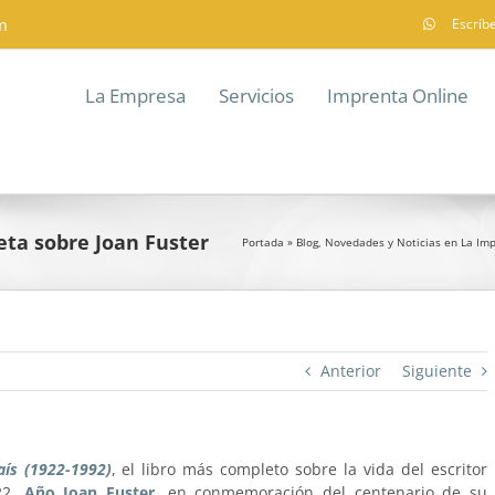
m
Escríb
La Empresa
Servicios
Imprenta Online
ta sobre Joan Fuster
Portada
»
Blog, Novedades y Noticias en La Im
Anterior
Siguiente
aís (1922-1992)
, el libro más completo sobre la vida del escritor
22,
Año Joan Fuster
, en conmemoración del centenario de su