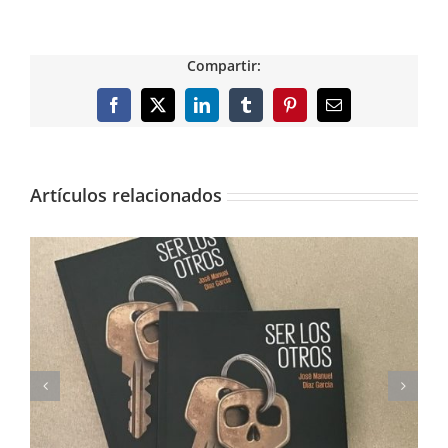
Compartir:
Facebook
X
LinkedIn
Tumblr
Pinterest
Correo
electrónico
Artículos relacionados
Imprimimos Proscripti, la nueva novela de Ian S.
Martin