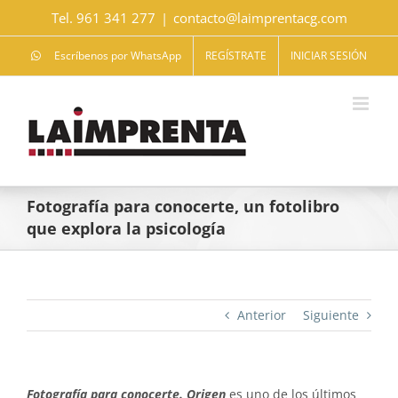
Saltar
Tel. 961 341 277
|
contacto@laimprentacg.com
al
contenido
Escríbenos por WhatsApp
REGÍSTRATE
INICIAR SESIÓN
Fotografía para conocerte, un fotolibro
que explora la psicología
Anterior
Siguiente
Fotografía para conocerte. Origen
es uno de los últimos