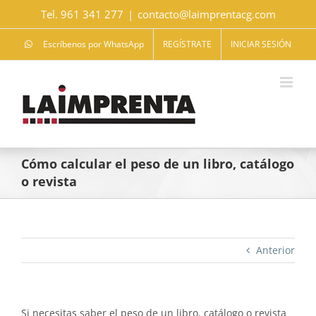
Saltar
Tel. 961 341 277
|
contacto@laimprentacg.com
al
contenido
Escríbenos por WhatsApp
REGÍSTRATE
INICIAR SESIÓN
Cómo calcular el peso de un libro, catálogo
o revista
Anterior
Si necesitas saber el peso de un libro, catálogo o revista