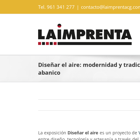
Saltar
Tel. 961 341 277
|
contacto@laimprentacg.co
al
contenido
Diseñar el aire: modernidad y tradic
abanico
La exposición
Diseñar el aire
es un proyecto de
entre diseño, tecnología y artesanía a través de