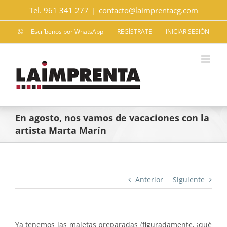
Saltar
Tel. 961 341 277
|
contacto@laimprentacg.com
al
contenido
Escríbenos por WhatsApp
REGÍSTRATE
INICIAR SESIÓN
En agosto, nos vamos de vacaciones con la
artista Marta Marín
Anterior
Siguiente
Ya tenemos las maletas preparadas (figuradamente, ¡qué