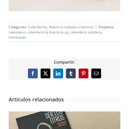
Categorías:
Calendarios
,
Nuestros trabajos impresos
|
Etiquetas:
calendario
,
calendario la imprenta cg
,
calendario solidario
,
Entrevistas
Compartir:
Facebook
X
LinkedIn
Tumblr
Pinterest
Correo
electrónico
Artículos relacionados