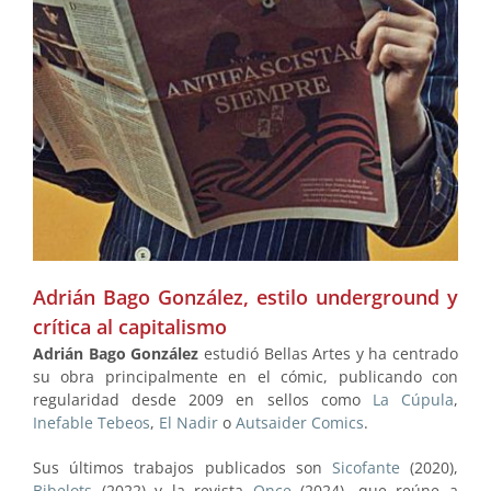
Adrián Bago González, estilo underground y
crítica al capitalismo
Adrián Bago González
estudió Bellas Artes y ha centrado
su obra principalmente en el cómic, publicando con
regularidad desde 2009 en sellos como
La Cúpula
,
Inefable Tebeos
,
El Nadir
o
Autsaider Comics
.
Sus últimos trabajos publicados son
Sicofante
(2020),
Bibelots
(2022) y la revista
Once
(2024), que reúne a