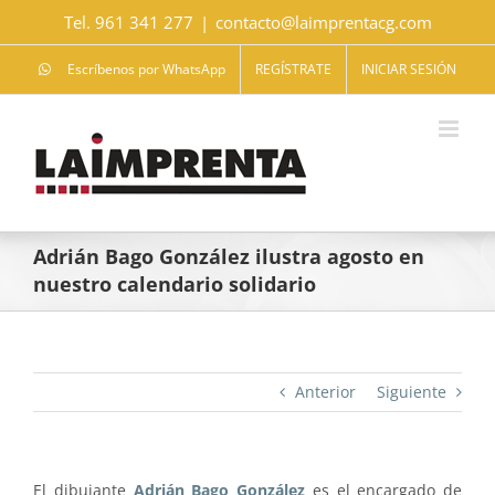
Saltar
Tel. 961 341 277
|
contacto@laimprentacg.com
al
contenido
Escríbenos por WhatsApp
REGÍSTRATE
INICIAR SESIÓN
Adrián Bago González ilustra agosto en
nuestro calendario solidario
Anterior
Siguiente
El dibujante
Adrián Bago González
es el encargado de