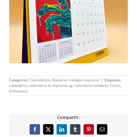
Categorías:
Calendarios
,
Nuestros trabajos impresos
|
Etiquetas:
calendario
,
calendario la imprenta cg
,
calendario solidario
,
Cómic
,
Entrevistas
Compartir:
Facebook
X
LinkedIn
Tumblr
Pinterest
Correo
electrónico